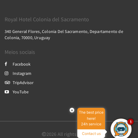
Royal Hotel Colonia del Sacramento
340 General Flores, Colonia Del Sacramento, Departamento de
Colonia, 70000, Uruguay
Meios sociais
Facebook
Instagram
TripAdvisor
YouTube
×
The best price
here!
1
24h service
2026
All rights reserved
Contact us