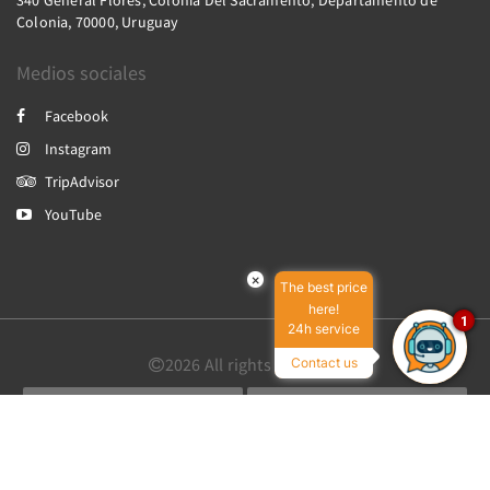
340 General Flores, Colonia Del Sacramento, Departamento de
Colonia, 70000, Uruguay
Medios sociales
Facebook
Instagram
TripAdvisor
YouTube
×
The best price
here!
1
24h service
2026
All rights reserved
Contact us
English
Português
Español
Powered by
Canvas